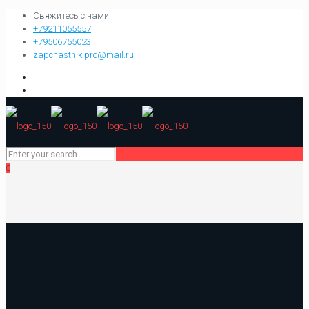
Свяжитесь с нами:
+79211055557
+79506755023
zapchastnik.pro@mail.ru
0