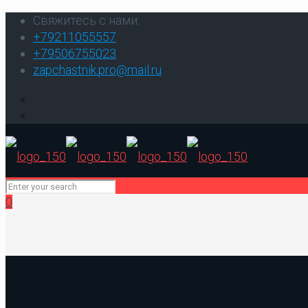
Свяжитесь с нами:
+79211055557
+79506755023
zapchastnik.pro@mail.ru
0